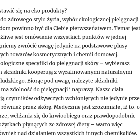
stawić się na eko produkty?
 do zdrowego stylu życia, wybór ekologicznej pielęgnacji
o dom powinno być dla Ciebie pierwszeństwem. Temat jes
żliwe jest omówienie wszystkich punktów w jednej
agniemy zwrócić uwagę jedynie na podstawowe plusy
nych towarów kosmetycznych i chemii domowej.
ologiczne specyfiki do pielęgnacji skóry – wybierasz
ch składniki kooperują z wyrafinowanymi naturalnymi
ludzkiego. Biorąc pod uwagę należyte składniki
ma zdolność do pielęgnacji i naprawy. Nasze ciała
ją czynników odżywczych wchłoniętych nie jedynie prze
również przez skórę. Medycznie jest zrozumiałe, iż to, c
órze, wchłania się do krwioobiegu oraz prawdopodobnie
ożytkach płynących ze zdrowej diety – warto więc
również nad działaniem wszystkich innych chemikaliów.