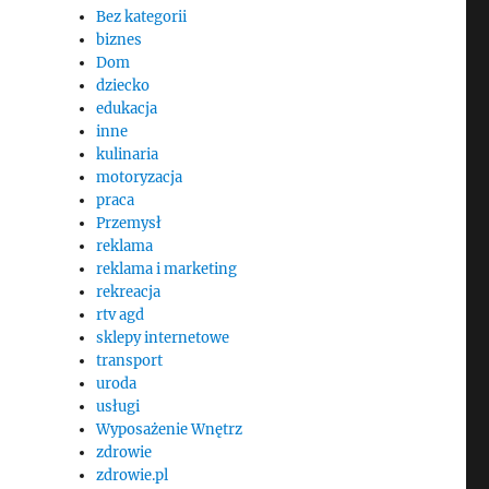
Bez kategorii
biznes
Dom
dziecko
edukacja
inne
kulinaria
motoryzacja
praca
Przemysł
reklama
reklama i marketing
rekreacja
rtv agd
sklepy internetowe
transport
uroda
usługi
Wyposażenie Wnętrz
zdrowie
zdrowie.pl