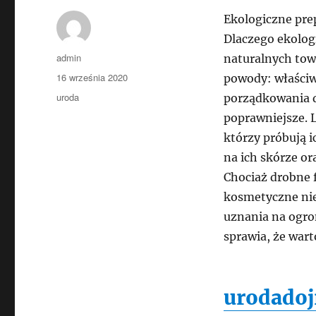
Ekologiczne pre
Dlaczego ekolog
Autor
admin
naturalnych tow
Data
16 września 2020
powody: właściwe
publikacji
Kategorie
uroda
porządkowania d
poprawniejsze. 
którzy próbują i
na ich skórze or
Chociaż drobne 
kosmetyczne nie
uznania na ogro
sprawia, że wart
urodadoj