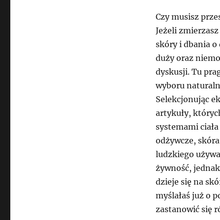
Czy musisz prze
Jeżeli zmierzasz
skóry i dbania 
duży oraz niemo
dyskusji. Tu pr
wyboru natural
Selekcjonując ek
artykuły, który
systemami ciała 
odżywcze, skóra 
ludzkiego używa
żywność, jednak 
dzieje się na sk
myślałaś już o p
zastanowić się 