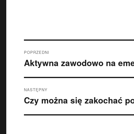
Nawigacja
POPRZEDNI
wpisu
Aktywna zawodowo na eme
Poprzedni
wpis:
NASTĘPNY
Czy można się zakochać po
Następny
wpis: