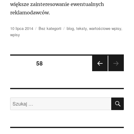
większe zainteresowanie ewentualnych
reklamodawców.
Data
Kategorie
Tagi
10 lipca 2014
Bez kategorii
blog
,
teksty
,
wartościowe wpisy
,
publikacji
wpisy
Nawigacja
STRONA
58
POP
po
RZE
DNIA
wpisach
STR
ONA
SZU
Szukaj: