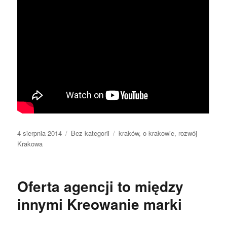
Data
Kategorie
Tagi
4 sierpnia 2014
Bez kategorii
kraków
,
o krakowie
,
rozwój
publikacji
Krakowa
Oferta agencji to między
innymi Kreowanie marki