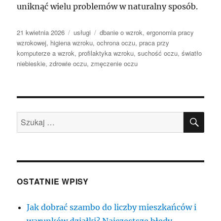
uniknąć wielu problemów w naturalny sposób.
Data
Kategorie
Tagi
21 kwietnia 2026
usługi
dbanie o wzrok
,
ergonomia pracy
publikacji
wzrokowej
,
higiena wzroku
,
ochrona oczu
,
praca przy
komputerze a wzrok
,
profilaktyka wzroku
,
suchość oczu
,
światło
niebieskie
,
zdrowie oczu
,
zmęczenie oczu
SZU
Szukaj:
OSTATNIE WPISY
Jak dobrać szambo do liczby mieszkańców i
warunków działki? Najczęstsze błędy