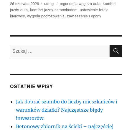
Data
Kategorie
Tagi
26 czerwca 2026
usługi
ergonomia wnętrza auta
,
komfort
publikacji
jazdy auta
,
komfort jazdy samochodem
,
ustawienie fotela
kierowcy
,
wygoda podróżowania
,
zawieszenie i opony
SZU
Szukaj:
OSTATNIE WPISY
Jak dobrać szambo do liczby mieszkańców i
warunków działki? Najczęstsze błędy
inwestorów.
Betonowy zbiornik na ścieki – najczęściej