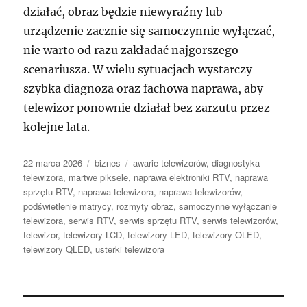
działać, obraz będzie niewyraźny lub
urządzenie zacznie się samoczynnie wyłączać,
nie warto od razu zakładać najgorszego
scenariusza. W wielu sytuacjach wystarczy
szybka diagnoza oraz fachowa naprawa, aby
telewizor ponownie działał bez zarzutu przez
kolejne lata.
Data
Kategorie
Tagi
22 marca 2026
biznes
awarie telewizorów
,
diagnostyka
publikacji
telewizora
,
martwe piksele
,
naprawa elektroniki RTV
,
naprawa
sprzętu RTV
,
naprawa telewizora
,
naprawa telewizorów
,
podświetlenie matrycy
,
rozmyty obraz
,
samoczynne wyłączanie
telewizora
,
serwis RTV
,
serwis sprzętu RTV
,
serwis telewizorów
,
telewizor
,
telewizory LCD
,
telewizory LED
,
telewizory OLED
,
telewizory QLED
,
usterki telewizora