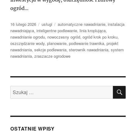
ogród…
Data
Kategorie
Tagi
16 lutego 2026
usługi
automatyczne nawadnianie
,
instalacja
publikacji
nawadniająca
,
inteligentne podlewanie
,
linia kroplująca
,
nawadnianie ogrodu
,
nowoczesny ogród
,
ogród krok po kroku
,
oszczędzanie wody
,
planowanie
,
podlewanie trawnika
,
projekt
nawadniania
,
sekcje podlewania
,
sterownik nawadniania
,
system
nawadniania
,
zraszacze ogrodowe
SZU
Szukaj:
OSTATNIE WPISY