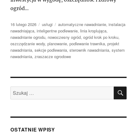
ogród…
Data
Kategorie
Tagi
16 lutego 2026
usługi
automatyczne nawadnianie
,
instalacja
publikacji
nawadniająca
,
inteligentne podlewanie
,
linia kroplująca
,
nawadnianie ogrodu
,
nowoczesny ogród
,
ogród krok po kroku
,
oszczędzanie wody
,
planowanie
,
podlewanie trawnika
,
projekt
nawadniania
,
sekcje podlewania
,
sterownik nawadniania
,
system
nawadniania
,
zraszacze ogrodowe
SZU
Szukaj:
OSTATNIE WPISY