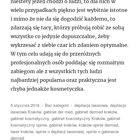
niestety jeżeli chodzi o ludzi, to dla nich w
wielu przypadkach piękno jest wybitnie istotne
i mimo że nie da się dogodzić każdemu, to
zdarzają się tacy, którzy próbują robić ze sobą
wszystko co jedynie dopuszczalne, żeby
wykrzesać z siebie czar ich zdaniem optymalne.
W tym celu udają się do przeróżnych
profesjonalnych osób poddając się rozmaitym
zabiegom ale z wszystkich tych ludzi
najbardziej popularna oraz praktyczna jest
chyba jednakże kosmetyczka.
Data
Kategorie
Tagi
5 stycznia 2016
Bez kategorii
depilacja laserowa
,
depilacja
publikacji
laserowa Kraków
,
gabinet der med
,
gabinet dermed kraków
,
gabinet kosmetyczny
,
gabinet kosmetyczny Kraków
,
gabinet
kosmetyczny opinie
,
gabinet kraków
,
kraków opinie dermed
,
laser kraków
,
opinie o depilacji laserowej
,
opinie o gabinecie
dermed