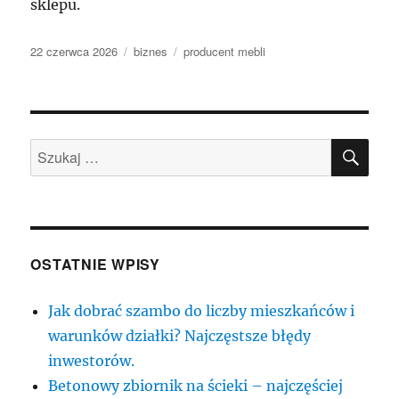
sklepu.
Data
Kategorie
Tagi
22 czerwca 2026
biznes
producent mebli
publikacji
SZU
Szukaj:
OSTATNIE WPISY
Jak dobrać szambo do liczby mieszkańców i
warunków działki? Najczęstsze błędy
inwestorów.
Betonowy zbiornik na ścieki – najczęściej