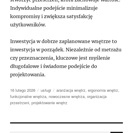
Indywidualne podejście minimalizuje
kompromisy i zwiększa satysfakcję
użytkowników.
Inwestycja w dobrze zaplanowane wnętrze to
inwestycja w porządek. Niezależnie od metrażu
czy przeznaczenia, kluczowe jest myślenie
długofalowe i świadome podejście do
projektowania.
Data
Kategorie
Tagi
16 lutego 2026
usługi
aranżacja wnętrz
,
ergonomia wnętrz
,
publikacji
funkcjonalne wnętrza
,
nowoczesne wnętrza
,
organizacja
przestrzeni
,
projektowanie wnętrz