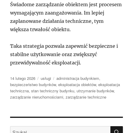
Świadome zarządzanie obiektem jest procesem
wymagającym zaangażowania. Im lepiej
zaplanowane działania techniczne, tym
większa trwałość obiektu.
Taka strategia pozwala zapewnić bezpieczne i
stabilne użytkowanie oraz zwiększyć
przewidywalność eksploatacji.
Data
Kategorie
Tagi
14 lutego 2026
usługi
administracja budynkiem
,
publikacji
bezpieczeństwo budynków
,
eksploatacja obiektów
,
eksploatacja
techniczna
,
stan techniczny budynku
,
utrzymanie budynków
,
zarządzanie nieruchomościami
,
zarządzanie techniczne
SZU
Szukaj: