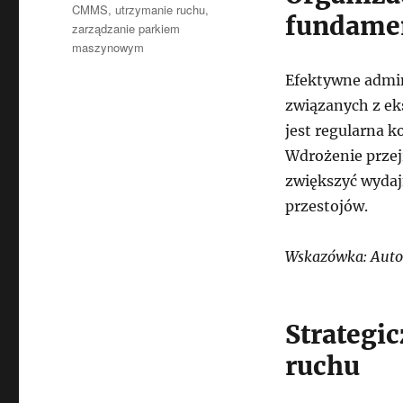
CMMS
,
utrzymanie ruchu
,
fundamen
zarządzanie parkiem
maszynowym
Efektywne admi
związanych z e
jest regularna k
Wdrożenie przej
zwiększyć wydaj
przestojów.
Wskazówka: Autom
Strategi
ruchu