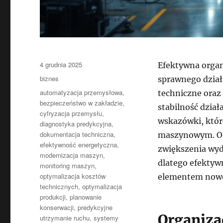
Data
4 grudnia 2025
Efektywna organ
publikacji
Kategorie
biznes
sprawnego dział
Tagi
automatyzacja przemysłowa
,
techniczne oraz
bezpieczeństwo w zakładzie
,
stabilność dzia
cyfryzacja przemysłu
,
wskazówki, któr
diagnostyka predykcyjna
,
dokumentacja techniczna
,
maszynowym. Od
efektywność energetyczna
,
zwiększenia wyd
modernizacja maszyn
,
dlatego efektyw
monitoring maszyn
,
optymalizacja kosztów
elementem nowo
technicznych
,
optymalizacja
produkcji
,
planowanie
konserwacji
,
predykcyjne
Organiza
utrzymanie ruchu
,
systemy