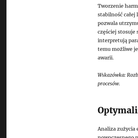
Tworzenie har
stabilność całej
pozwala utrzymu
częściej stosuje
interpretują par
temu możliwe je
awarii.
Wskazówka: Rozbu
procesów.
Optymali
Analiza zużycia
nowoczesnego p