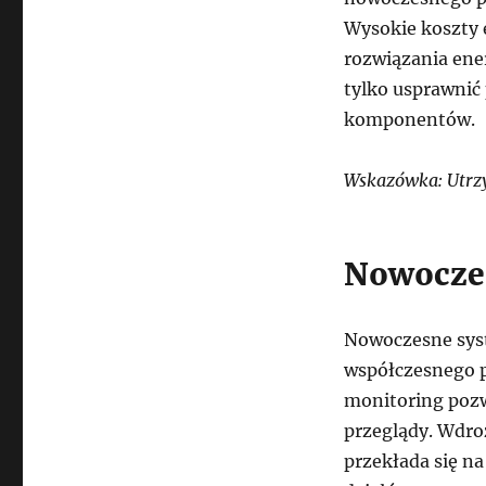
Wysokie koszty e
rozwiązania ene
tylko usprawnić
komponentów.
Wskazówka: Utrz
Nowoczes
Nowoczesne syst
współczesnego p
monitoring pozw
przeglądy. Wdro
przekłada się na