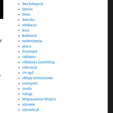
Bez kategorii
biznes
Dom
dziecko
edukacja
inne
kulinaria
y
motoryzacja
praca
Przemysł
reklama
reklama i marketing
rekreacja
rtv agd
e
sklepy internetowe
transport
uroda
usługi
Wyposażenie Wnętrz
zdrowie
zdrowie.pl