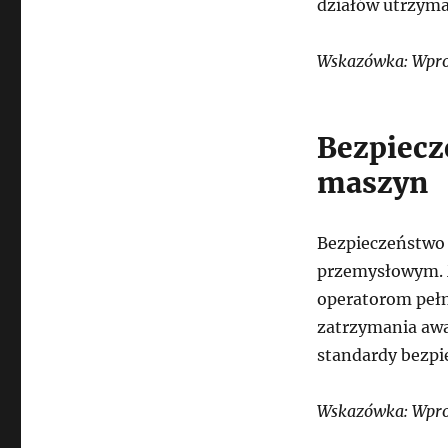
działów utrzyma
Wskazówka: Wprow
Bezpiecz
maszyn
Bezpieczeństwo 
przemysłowym. 
operatorom pełn
zatrzymania awar
standardy bezpie
Wskazówka: Wpro