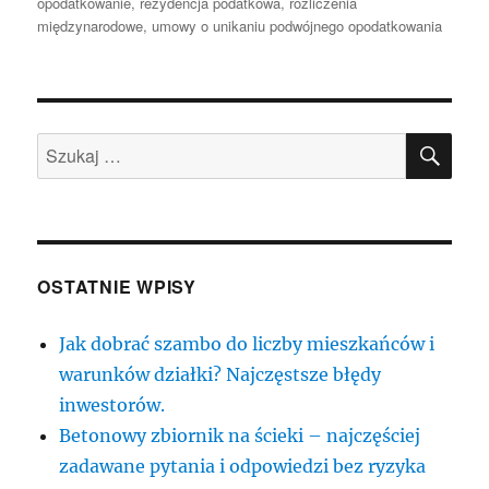
publikacji
opodatkowanie
,
rezydencja podatkowa
,
rozliczenia
międzynarodowe
,
umowy o unikaniu podwójnego opodatkowania
SZU
Szukaj:
OSTATNIE WPISY
Jak dobrać szambo do liczby mieszkańców i
warunków działki? Najczęstsze błędy
inwestorów.
Betonowy zbiornik na ścieki – najczęściej
zadawane pytania i odpowiedzi bez ryzyka