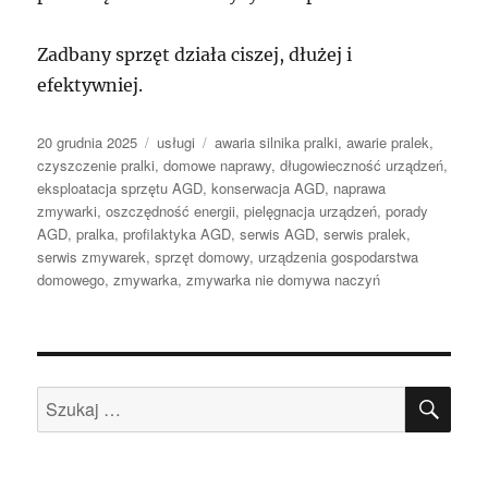
Zadbany sprzęt działa ciszej, dłużej i
efektywniej.
Data
Kategorie
Tagi
20 grudnia 2025
usługi
awaria silnika pralki
,
awarie pralek
,
publikacji
czyszczenie pralki
,
domowe naprawy
,
długowieczność urządzeń
,
eksploatacja sprzętu AGD
,
konserwacja AGD
,
naprawa
zmywarki
,
oszczędność energii
,
pielęgnacja urządzeń
,
porady
AGD
,
pralka
,
profilaktyka AGD
,
serwis AGD
,
serwis pralek
,
serwis zmywarek
,
sprzęt domowy
,
urządzenia gospodarstwa
domowego
,
zmywarka
,
zmywarka nie domywa naczyń
SZU
Szukaj: