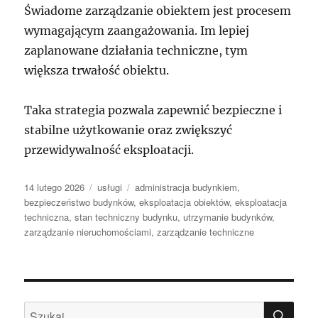
Świadome zarządzanie obiektem jest procesem
wymagającym zaangażowania. Im lepiej
zaplanowane działania techniczne, tym
większa trwałość obiektu.
Taka strategia pozwala zapewnić bezpieczne i
stabilne użytkowanie oraz zwiększyć
przewidywalność eksploatacji.
Data
Kategorie
Tagi
14 lutego 2026
usługi
administracja budynkiem
,
publikacji
bezpieczeństwo budynków
,
eksploatacja obiektów
,
eksploatacja
techniczna
,
stan techniczny budynku
,
utrzymanie budynków
,
zarządzanie nieruchomościami
,
zarządzanie techniczne
SZU
Szukaj: