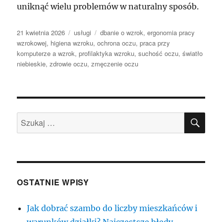
uniknąć wielu problemów w naturalny sposób.
Data
Kategorie
Tagi
21 kwietnia 2026
usługi
dbanie o wzrok
,
ergonomia pracy
publikacji
wzrokowej
,
higiena wzroku
,
ochrona oczu
,
praca przy
komputerze a wzrok
,
profilaktyka wzroku
,
suchość oczu
,
światło
niebieskie
,
zdrowie oczu
,
zmęczenie oczu
SZU
Szukaj:
OSTATNIE WPISY
Jak dobrać szambo do liczby mieszkańców i
warunków działki? Najczęstsze błędy