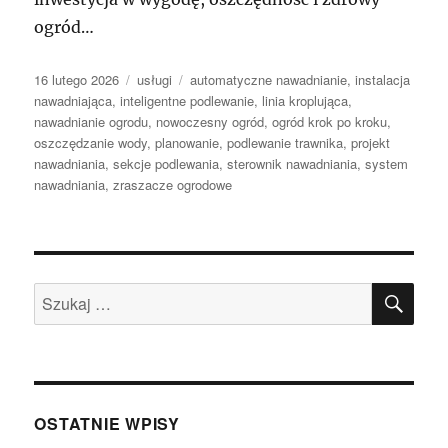
ogród…
Data
Kategorie
Tagi
16 lutego 2026
usługi
automatyczne nawadnianie
,
instalacja
publikacji
nawadniająca
,
inteligentne podlewanie
,
linia kroplująca
,
nawadnianie ogrodu
,
nowoczesny ogród
,
ogród krok po kroku
,
oszczędzanie wody
,
planowanie
,
podlewanie trawnika
,
projekt
nawadniania
,
sekcje podlewania
,
sterownik nawadniania
,
system
nawadniania
,
zraszacze ogrodowe
SZU
Szukaj:
OSTATNIE WPISY