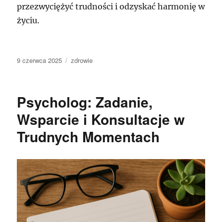
przezwyciężyć trudności i odzyskać harmonię w
życiu.
Data
Kategorie
9 czerwca 2025
zdrowie
publikacji
Psycholog: Zadanie,
Wsparcie i Konsultacje w
Trudnych Momentach