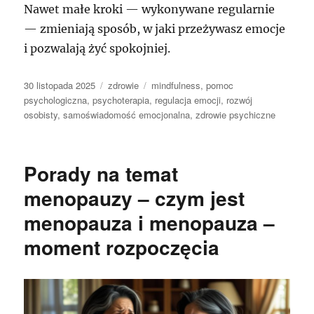
Nawet małe kroki — wykonywane regularnie
— zmieniają sposób, w jaki przeżywasz emocje
i pozwalają żyć spokojniej.
Data
Kategorie
Tagi
30 listopada 2025
zdrowie
mindfulness
,
pomoc
publikacji
psychologiczna
,
psychoterapia
,
regulacja emocji
,
rozwój
osobisty
,
samoświadomość emocjonalna
,
zdrowie psychiczne
Porady na temat
menopauzy – czym jest
menopauza i menopauza –
moment rozpoczęcia