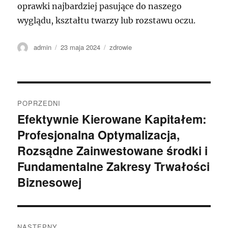
oprawki najbardziej pasujące do naszego
wyglądu, kształtu twarzy lub rozstawu oczu.
Autor
Data
Kategorie
admin
23 maja 2024
zdrowie
publikacji
Nawigacja
POPRZEDNI
wpisu
Efektywnie Kierowane Kapitałem:
Poprzedni
Profesjonalna Optymalizacja,
wpis:
Rozsądne Zainwestowane środki i
Fundamentalne Zakresy Trwałości
Biznesowej
NASTĘPNY