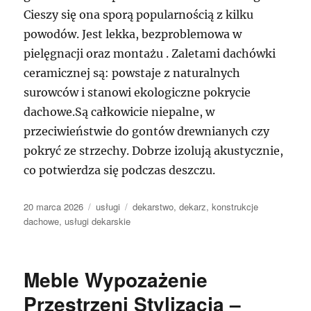
Cieszy się ona sporą popularnością z kilku
powodów. Jest lekka, bezproblemowa w
pielęgnacji oraz montażu . Zaletami dachówki
ceramicznej są: powstaje z naturalnych
surowców i stanowi ekologiczne pokrycie
dachowe.Są całkowicie niepalne, w
przeciwieństwie do gontów drewnianych czy
pokryć ze strzechy. Dobrze izolują akustycznie,
co potwierdza się podczas deszczu.
Data
Kategorie
Tagi
20 marca 2026
usługi
dekarstwo
,
dekarz
,
konstrukcje
publikacji
dachowe
,
usługi dekarskie
Meble Wypozażenie
Przestrzeni Stylizacja –