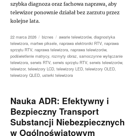
szybka diagnoza oraz fachowa naprawa, aby
telewizor ponownie działał bez zarzutu przez
kolejne lata.
Data
Kategorie
Tagi
22 marca 2026
biznes
awarie telewizorów
,
diagnostyka
publikacji
telewizora
,
martwe piksele
,
naprawa elektroniki RTV
,
naprawa
sprzętu RTV
,
naprawa telewizora
,
naprawa telewizorów
,
podświetlenie matrycy
,
rozmyty obraz
,
samoczynne wyłączanie
telewizora
,
serwis RTV
,
serwis sprzętu RTV
,
serwis telewizorów
,
telewizor
,
telewizory LCD
,
telewizory LED
,
telewizory OLED
,
telewizory QLED
,
usterki telewizora
Nauka ADR: Efektywny i
Bezpieczny Transport
Substancji Niebezpiecznych
w Ogólnoświatowym